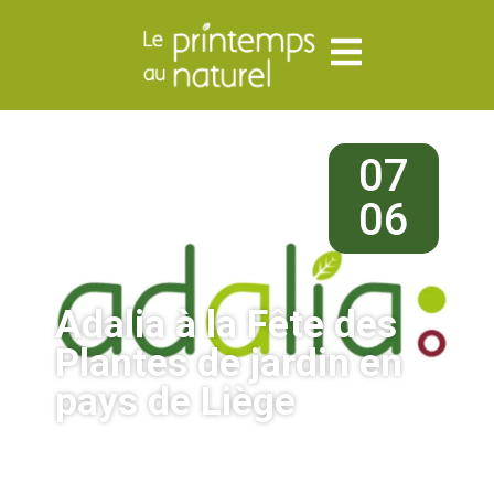
07
06
Adalia à la Fête des
Plantes de jardin en
pays de Liège