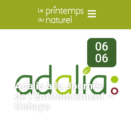
06
06
Adalia à la Journée
de l’Environnement –
Onhaye