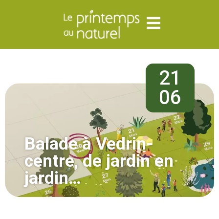
21
06
Balade à Vedrin-
centre, de jardin en
jardin…