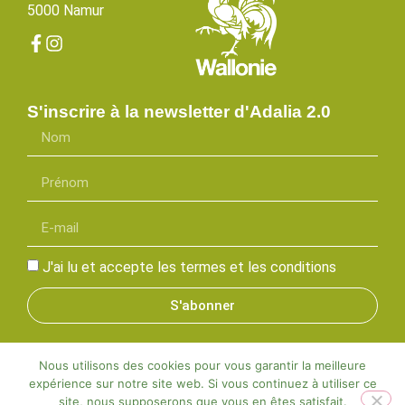
5000 Namur
S'inscrire à la newsletter d'Adalia 2.0
J'ai lu et accepte les termes et les conditions
S'abonner
Nous utilisons des cookies pour vous garantir la meilleure
expérience sur notre site web. Si vous continuez à utiliser ce
Adalia©2025 | Tous droits réservés |
Mentions légales
site, nous supposerons que vous en êtes satisfait.