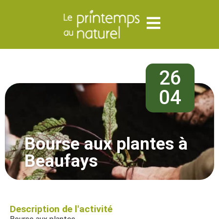
26
04
Bourse aux plantes à
Beaufays
Description de l'activité