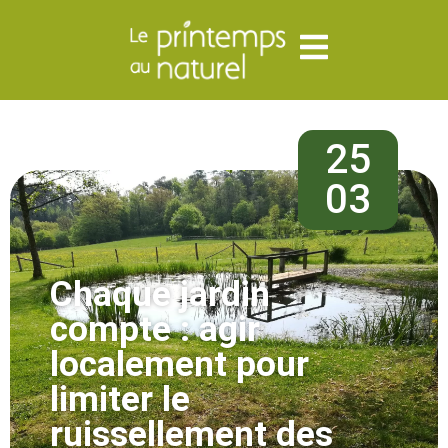
25
03
Chaque jardin
compte : agir
localement pour
limiter le
ruissellement des