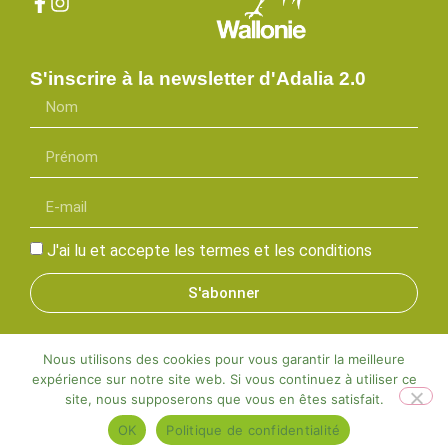
S'inscrire à la newsletter d'Adalia 2.0
J'ai lu et accepte les termes et les conditions
S'abonner
Nous utilisons des cookies pour vous garantir la meilleure
expérience sur notre site web. Si vous continuez à utiliser ce
Adalia©2025 | Tous droits réservés |
Mentions légales
site, nous supposerons que vous en êtes satisfait.
Designed by Visible
OK
Politique de confidentialité