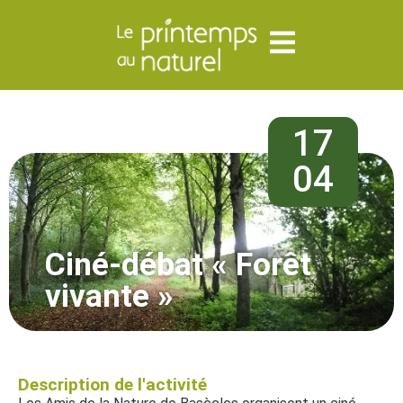
17
04
Ciné-débat « Forêt
vivante »
Description de l'activité