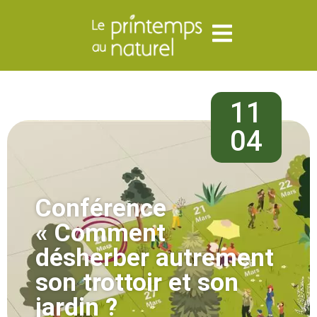
11
04
Conférence
« Comment
désherber autrement
son trottoir et son
jardin ?