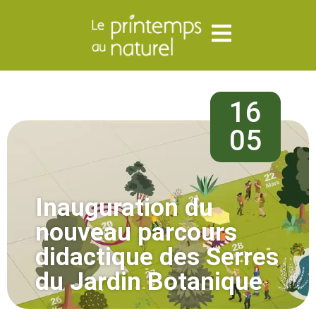
16
05
Inauguration du
nouveau parcours
didactique des Serres
du Jardin Botanique