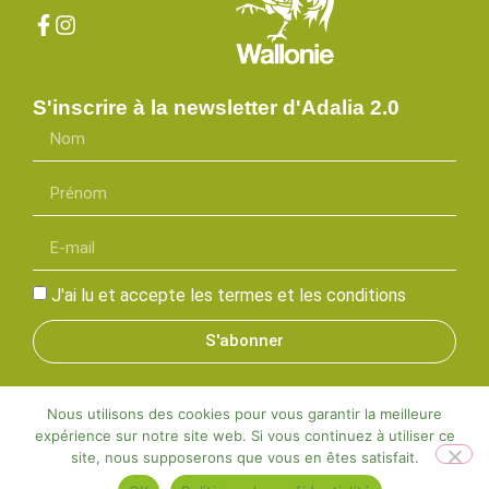
S'inscrire à la newsletter d'Adalia 2.0
J'ai lu et accepte les termes et les conditions
S'abonner
Nous utilisons des cookies pour vous garantir la meilleure
expérience sur notre site web. Si vous continuez à utiliser ce
Adalia©2025 | Tous droits réservés |
Mentions légales
site, nous supposerons que vous en êtes satisfait.
Designed by Visible