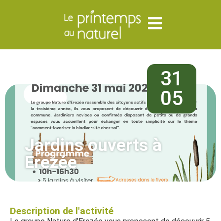
31
05
Jardins ouverts à
Erezée
Description de l'activité