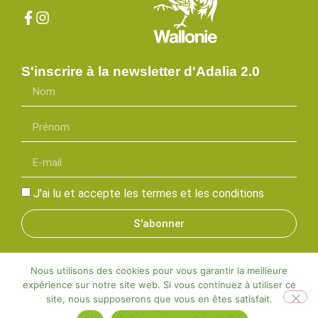
S'inscrire à la newsletter d'Adalia 2.0
J'ai lu et accepte les termes et les conditions
S'abonner
Nous utilisons des cookies pour vous garantir la meilleure
expérience sur notre site web. Si vous continuez à utiliser ce
Adalia©2025 | Tous droits réservés |
Mentions légales
site, nous supposerons que vous en êtes satisfait.
Designed by Visible