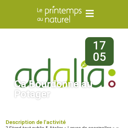
17
05
Ca Bourdonne au
Potager
Description de l'activité