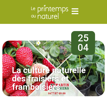
25
04
La culture naturelle
des fraisiers et
framboisiers