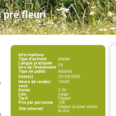
pré fleuri
Informations
Type d'activité
Atelier
Langue pratiquée
FR
lors de l'évènement
Type de public
Adultes
Date(s)
29/04/2026
Heure de rendez-
13h30
r
vous
Durée
2-3h
Lieu
Liège
Tarif
Payant
Prix par personne
15€
Cliquez ici pour visiter
s
Site internet
le site
n