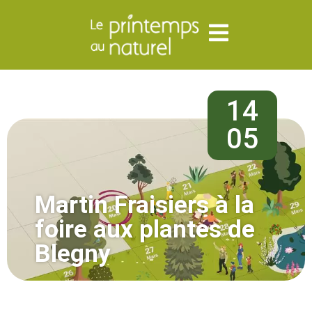
14
05
Martin Fraisiers à la
foire aux plantes de
Blegny