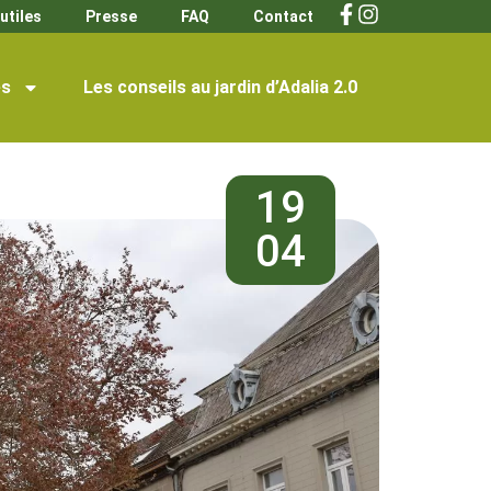
utiles
Presse
FAQ
Contact
s
Les conseils au jardin d’Adalia 2.0
19
04