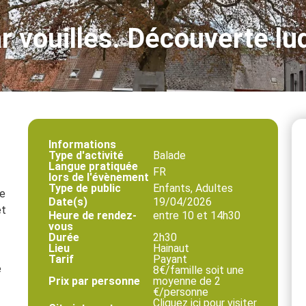
ar vouilles. Découverte l
Informations
Type d'activité
Balade
Langue pratiquée
FR
lors de l'évènement
Type de public
Enfants, Adultes
ue
Date(s)
19/04/2026
et
Heure de rendez-
entre 10 et 14h30
vous
Durée
2h30
Lieu
Hainaut
Tarif
Payant
e
8€/famille soit une
Prix par personne
moyenne de 2
€/personne
Cliquez ici pour visiter